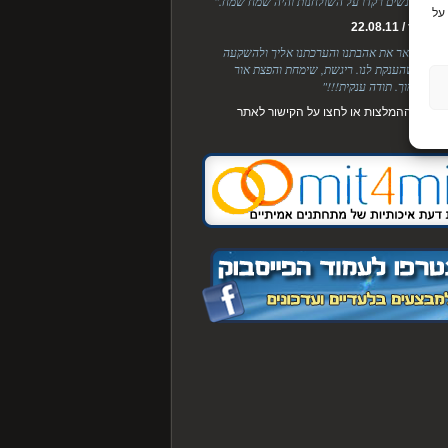
חבה, אנשים רקדו על השולחנות והיה שמח שמח."
על
לך / 22.08.11
מילים לתאר את אהבתנו והערכתנו אליך ולהשקעה
ת דופן שהענקת לנו. ריגשת, שימחת והפצת אור
. אין כמוך. תודה ענקית!!!"
ן
לכל ההמלצות או לחצו על הקישור לאתר