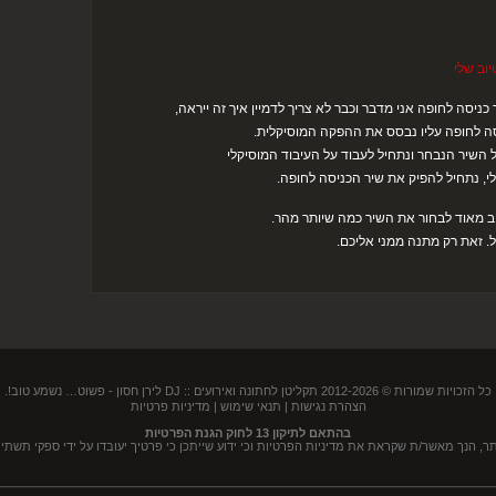
יוב שלי
כניסה לחופה אני מדבר וכבר לא צריך לדמיין איך זה ייראה,
יסה לחופה עליו נבסס את ההפקה המוסיקלית.
 השיר הנבחר ונתחיל לעבוד על העיבוד המוסיקלי
י, נתחיל להפיק את שיר הכניסה לחופה.
וב מאוד לבחור את השיר כמה שיותר מהר.
 זאת רק מתנה ממני אליכם.
כל הזכויות שמורות © 2012-2026
תקליטן לחתונה ואירועים :: DJ לירן חסון
- פשוט… נשמע טוב!.
הצהרת נגישות
|
תנאי שימוש
|
מדיניות פרטיות
בהתאם לתיקון 13 לחוק הגנת הפרטיות
נך מאשר/ת שקראת את מדיניות הפרטיות וכי ידוע שייתכן כי פרטיך יעובדו על ידי ספקי תשתית