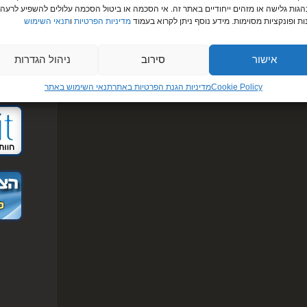
את הר
גות גלישה או מזהים ייחודיים באתר זה. אי הסכמה או ביטול הסכמה עלולים להשפיע לרעה 
תם,
עינת ואלימ
ות ופונקציות מסוימות. מידע נוסף ניתן לקרוא בעמוד
מדיניות הפרטיות
ו
תנאי השימוש
מוני רוח,
"אין 
היוצא
אישור
סירוב
ניהול הגדרות
ואהבה
לחצו
כא
mit4mit
Cookie Policy
מדיניות הגנת הפרטיות באתר​
תנאי השימוש באתר
 בסיס הלחן של השיר "הללויה" של לאונרד כהן עם מילים מן