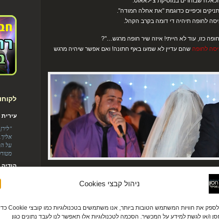
וכאלה שבוחרים במוסיקת צ'ילאאוט.
ניקים וכיפיים כדוגמת "את אחלה חמודה".
סה לחופה תיהיה די דומה בקרב הקהל.
חופה כזו, עוד לא הייתי! איזה שיר חופה מרגש…"?
יסה לחופה
שהם עדיין לא שמעו באף חתונה! ואם אפשר שיהיה מרגש
לקוחו
עירית ודניא
"לירן
אליך.
על הס
מטורפ
הודיה ומוטי
 מוסיקלית ייחודית ומרגשת
"היופ
ניהול קבצי Cookies
הדיג'
 ההפקה המוסיקלית הייחודית.
צנוע 
ופה הכי מרגשת בה האורחים שלכם נכחו.
ובהתח
כדי לספק את חוויות המשתמש הטובות ביותר, אנו משתמשים בטכנולוגיות כמו קובצי ie
אני מפיק במיוחד עבורכם שיר כניסה לחופה ייחודי לכם, מא' ועד ת'.
המציא
ן ו/או לגשת למידע על המכשיר. הסכמה לטכנולוגיות אלו תאפשר לנו לעבד נתונים כגון