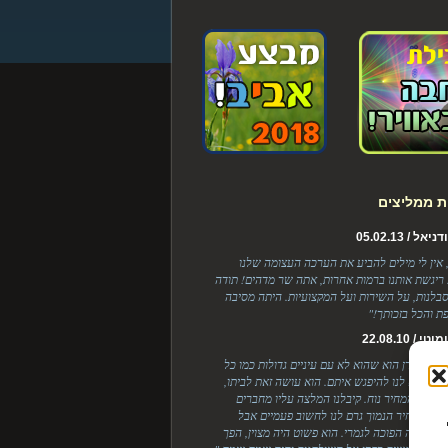
ת ממליצים
ל / 05.02.13
, אין לי מילים להביע את הערכה העצומה שלנו
 ריגשת אותנו ברמות אחרות, אתה שר מדהים! תודה
בלנות, על השירות ועל המקצועיות. היתה מסיבה
ת והכל בזכותך!"
 / 22.08.10
י אצל לירן הוא שהוא לא עם עיניים גדולות כמו כל
יים שיצא לנו להיפגש איתם. הוא עושה זאת לביתו,
ולכן גם המחיר נוח. קיבלנו המלצה עליו מחברים
לה המחיר הנמוך גרם לנו לחשוב פעמיים אבל
Cook כדי
ות היתה הפוכה לגמרי. הוא פשוט היה מצוין, הפך