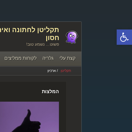
פתח סרגל נגישות
חסון
פשוט… נשמע טוב!
קצת עלי
גלריה
לקוחות ממליצים
תקליטן
/ ארכיון
יצירת קשר
המלצות