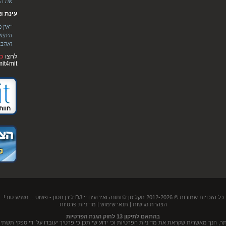
את הר
עינת ואלימ
"אין 
היוצא
ואהבה
לחצו
כא
mit4mit
כל הזכויות שמורות © 2012-2026
תקליטן לחתונה ואירועים :: DJ לירן חסון
- פשוט… נשמע טוב!.
הצהרת נגישות
|
תנאי שימוש
|
מדיניות פרטיות
בהתאם לתיקון 13 לחוק הגנת הפרטיות
נך מאשר/ת שקראת את מדיניות הפרטיות וכי ידוע שייתכן כי פרטיך יעובדו על ידי ספקי תשתית