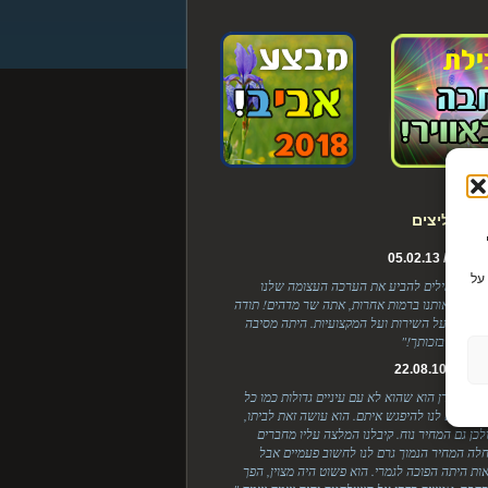
ת ממליצים
Cook כדי
ל / 05.02.13
על
, אין לי מילים להביע את הערכה העצומה שלנו
 ריגשת אותנו ברמות אחרות, אתה שר מדהים! תודה
בלנות, על השירות ועל המקצועיות. היתה מסיבה
ת והכל בזכותך!"
 / 22.08.10
י אצל לירן הוא שהוא לא עם עיניים גדולות כמו כל
יים שיצא לנו להיפגש איתם. הוא עושה זאת לביתו,
ולכן גם המחיר נוח. קיבלנו המלצה עליו מחברים
לה המחיר הנמוך גרם לנו לחשוב פעמיים אבל
ות היתה הפוכה לגמרי. הוא פשוט היה מצוין, הפך