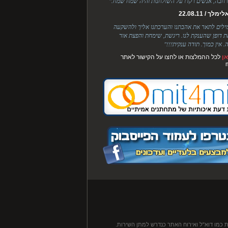
חבה, אנשים רקדו על השולחנות והיה שמח שמח."
לך / 22.08.11
מילים לתאר את אהבתנו והערכתנו אליך ולהשקעה
ת דופן שהענקת לנו. ריגשת, שימחת והפצת אור
. אין כמוך. תודה ענקית!!!"
ן
לכל ההמלצות או לחצו על הקישור לאתר
 כמו דוא"ל ואירוח האתר כנדרש למתן השירות.