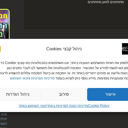
מתחתנים למען מתחתנים
ניהול קבצי Cookies
לקוחו
כדי לספק את חוויות המשתמש הטובות ביותר, אנו משתמשים בטכנולוגיות כמו קובצי ie
עירית ודניא
ן ו/או לגשת למידע על המכשיר. הסכמה לטכנולוגיות אלו תאפשר לנו לעבד נתונים כגון
גות גלישה או מזהים ייחודיים באתר זה. אי הסכמה או ביטול הסכמה עלולים להשפיע לרעה 
"לירן
ות ופונקציות מסוימות. מידע נוסף ניתן לקרוא בעמוד
מדיניות הפרטיות
ו
תנאי השימוש
אליך.
על הס
מטורפ
אישור
סירוב
ניהול הגדרות
הודיה ומוטי
"היופ
Cookie Policy
מדיניות הגנת הפרטיות באתר​
תנאי השימוש באתר
הדיג'
צנוע 
ובהתח
המציא