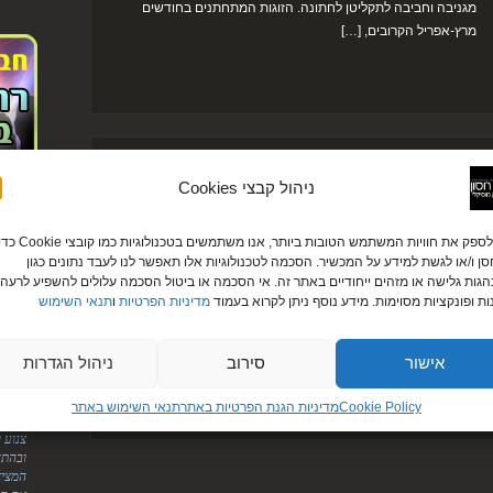
מגניבה וחביבה לתקליטן לחתונה. הזוגות המתחתנים בחודשים
מרץ-אפריל הקרובים, […]
טן במחיר מוזל לקבוצות רכישה
ניהול קבצי Cookies
תקליטן במחיר מוזל לקבוצות רכישה בשנת 2018! (+מתנה) רק
לקוחו
4500 ₪! כולל עמדת לדים וברכת כלה במתנה! ברוח המחאות
כדי לספק את חוויות המשתמש הטובות ביותר, אנו משתמשים בטכנולוגיות כמו קובצי ie
עירית ודניא
ן ו/או לגשת למידע על המכשיר. הסכמה לטכנולוגיות אלו תאפשר לנו לעבד נתונים כגון
החברתיות האופפות את המדינה, גם אני תורם את חלקי ונותן
גות גלישה או מזהים ייחודיים באתר זה. אי הסכמה או ביטול הסכמה עלולים להשפיע לרעה 
לזוגות המתחתנים אלטרנטיבה מוזלת ואיכותית לתקליטן לחתונה.
"לירן
ות ופונקציות מסוימות. מידע נוסף ניתן לקרוא בעמוד
מדיניות הפרטיות
ו
תנאי השימוש
אליך.
כמיטב מסורת אתרי הדילים, גם אני מציע את שירותיי כתקליטן
על הס
בהנחה משמעותית לקבוצות רכישה לחתונה. זוגות שעתידים
מטורפ
להתחתן בתקופה הקרובה, מוזמנים להתאגד דרך פורומים, […]
אישור
סירוב
ניהול הגדרות
הודיה ומוטי
"היופ
Cookie Policy
מדיניות הגנת הפרטיות באתר​
תנאי השימוש באתר
הדיג'
צנוע 
ובהתח
המציא