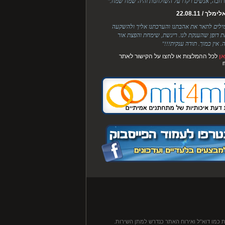
חבה, אנשים רקדו על השולחנות והיה שמח שמח."
לך / 22.08.11
מילים לתאר את אהבתנו והערכתנו אליך ולהשקעה
ת דופן שהענקת לנו. ריגשת, שימחת והפצת אור
. אין כמוך. תודה ענקית!!!"
ן
לכל ההמלצות או לחצו על הקישור לאתר
 כמו דוא"ל ואירוח האתר כנדרש למתן השירות.