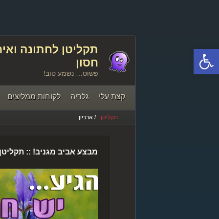
פתח סרגל נגישות
חסון
פשוט… נשמע טוב!
קצת עלי
גלריה
לקוחות ממליצים
תקליטן
/ ארכיון
יצירת קשר
מבצע אביב מגניב! :: תקליט