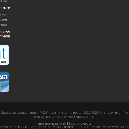
את הר
עינת ואלימ
"אין 
היוצא
ואהבה
לחצו
כא
mit4mit
כל הזכויות שמורות © 2012-2026
תקליטן לחתונה ואירועים :: DJ לירן חסון
- פשוט… נשמע טוב!.
הצהרת נגישות
|
תנאי שימוש
|
מדיניות פרטיות
בהתאם לתיקון 13 לחוק הגנת הפרטיות
נך מאשר/ת שקראת את מדיניות הפרטיות וכי ידוע שייתכן כי פרטיך יעובדו על ידי ספקי תשתית