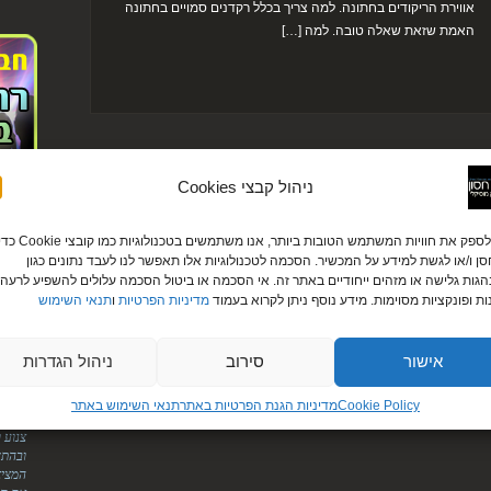
אווירת הריקודים בחתונה. למה צריך בכלל רקדנים סמויים בחתונה
האמת שזאת שאלה טובה. למה […]
ניהול קבצי Cookies
לקוחו
כדי לספק את חוויות המשתמש הטובות ביותר, אנו משתמשים בטכנולוגיות כמו קובצי ie
עירית ודניא
ן ו/או לגשת למידע על המכשיר. הסכמה לטכנולוגיות אלו תאפשר לנו לעבד נתונים כגון
גות גלישה או מזהים ייחודיים באתר זה. אי הסכמה או ביטול הסכמה עלולים להשפיע לרעה 
"לירן
ות ופונקציות מסוימות. מידע נוסף ניתן לקרוא בעמוד
מדיניות הפרטיות
ו
תנאי השימוש
אליך.
על הס
מטורפ
אישור
סירוב
ניהול הגדרות
הודיה ומוטי
"היופ
Cookie Policy
מדיניות הגנת הפרטיות באתר​
תנאי השימוש באתר
הדיג'
צנוע 
ובהתח
המציא