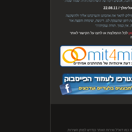
חבה, אנשים רקדו על השולחנות והיה שמח שמח."
לך / 22.08.11
מילים לתאר את אהבתנו והערכתנו אליך ולהשקעה
ת דופן שהענקת לנו. ריגשת, שימחת והפצת אור
. אין כמוך. תודה ענקית!!!"
ן
לכל ההמלצות או לחצו על הקישור לאתר
 כמו דוא"ל ואירוח האתר כנדרש למתן השירות.