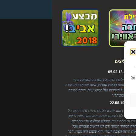
ת ממליצים
Cook כדי
ל / 05.02.13
על
, אין לי מילים להביע את הערכה העצומה שלנו
 ריגשת אותנו ברמות אחרות, אתה שר מדהים! תודה
בלנות, על השירות ועל המקצועיות. היתה מסיבה
ת והכל בזכותך!"
 / 22.08.10
י אצל לירן הוא שהוא לא עם עיניים גדולות כמו כל
יים שיצא לנו להיפגש איתם. הוא עושה זאת לביתו,
ולכן גם המחיר נוח. קיבלנו המלצה עליו מחברים
לה המחיר הנמוך גרם לנו לחשוב פעמיים אבל
ות היתה הפוכה לגמרי. הוא פשוט היה מצוין, הפך