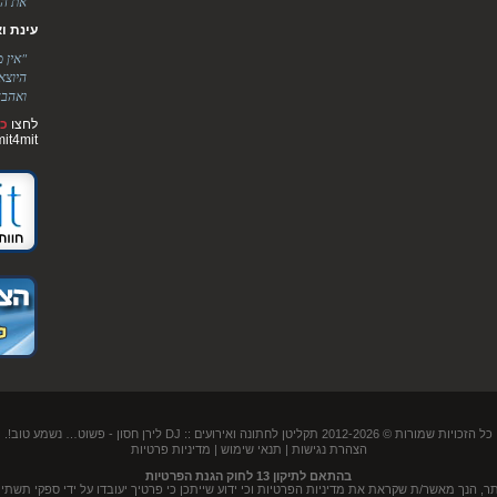
את הר
עינת ואלימ
"אין 
היוצא
ואהבה
לחצו
כא
mit4mit
כל הזכויות שמורות © 2012-2026
תקליטן לחתונה ואירועים :: DJ לירן חסון
- פשוט… נשמע טוב!.
הצהרת נגישות
|
תנאי שימוש
|
מדיניות פרטיות
בהתאם לתיקון 13 לחוק הגנת הפרטיות
נך מאשר/ת שקראת את מדיניות הפרטיות וכי ידוע שייתכן כי פרטיך יעובדו על ידי ספקי תשתית