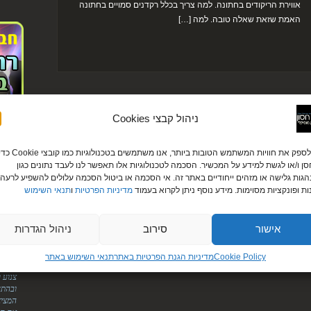
אווירת הריקודים בחתונה. למה צריך בכלל רקדנים סמויים בחתונה
האמת שזאת שאלה טובה. למה […]
ניהול קבצי Cookies
לקוחו
כדי לספק את חוויות המשתמש הטובות ביותר, אנו משתמשים בטכנולוגיות כמו קובצי ie
עירית ודניא
ן ו/או לגשת למידע על המכשיר. הסכמה לטכנולוגיות אלו תאפשר לנו לעבד נתונים כגון
גות גלישה או מזהים ייחודיים באתר זה. אי הסכמה או ביטול הסכמה עלולים להשפיע לרעה 
"לירן
ות ופונקציות מסוימות. מידע נוסף ניתן לקרוא בעמוד
מדיניות הפרטיות
ו
תנאי השימוש
אליך.
על הס
מטורפ
אישור
סירוב
ניהול הגדרות
הודיה ומוטי
"היופ
Cookie Policy
מדיניות הגנת הפרטיות באתר​
תנאי השימוש באתר
הדיג'
צנוע 
ובהתח
המציא