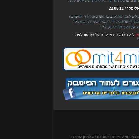
חבה, אנשים רקדו על השולחנות והיה שמח שמח."
לך / 22.08.11
מילים לתאר את אהבתנו והערכתנו אליך ולהשקעה
ת דופן שהענקת לנו. ריגשת, שימחת והפצת אור
. אין כמוך. תודה ענקית!!!"
ן
לכל ההמלצות או לחצו על הקישור לאתר
 כמו דוא"ל ואירוח האתר כנדרש למתן השירות.