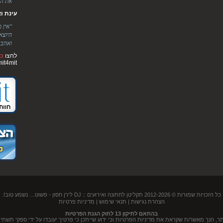
את הר
עינת ואלימ
"אין 
היוצא
ואהבה
לחצו
כא
mit4mit
כל הזכויות שמורות © 2012-2026
תקליטן לחתונה ואירועים :: DJ לירן חסון
- פשוט… נשמע טוב!.
הצהרת נגישות
|
תנאי שימוש
|
מדיניות פרטיות
בהתאם לתיקון 13 לחוק הגנת הפרטיות
נך מאשר/ת שקראת את מדיניות הפרטיות וכי ידוע שייתכן כי פרטיך יעובדו על ידי ספקי תשתית