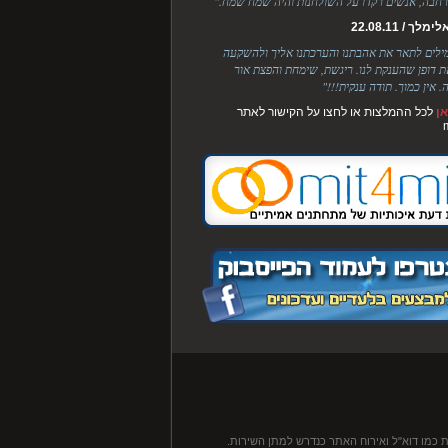
חבה, אנשים רקדו על השולחנות והיה שמח שמח."
לך / 22.08.11
מילים לתאר את אהבתנו והערכתנו אליך ולהשקעה
ת דופן שהענקת לנו. ריגשת, שימחת והפצת אור
. אין כמוך. תודה ענקית!!!"
ן
לכל ההמלצות או לחצו על הקישור לאתר
 כמו דוא"ל ואירוח האתר כנדרש למתן השירות.