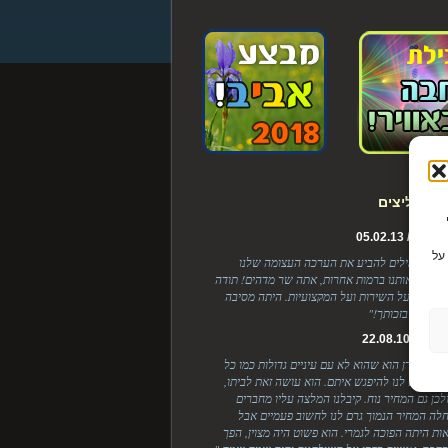
ת ממליצים
Cook כדי
ל / 05.02.13
על
, אין לי מילים להביע את הערכה העצומה שלנו
 ריגשת אותנו ברמות אחרות, אתה שר מדהים! תודה
בלנות, על השירות ועל המקצועיות. היתה מסיבה
ת והכל בזכותך!"
 / 22.08.10
י אצל לירן הוא שהוא לא עם עיניים גדולות כמו כל
יים שיצא לנו להיפגש איתם. הוא עושה זאת לביתו,
ולכן גם המחיר נוח. קיבלנו המלצה עליו מחברים
לה המחיר הנמוך גרם לנו לחשוב פעמיים אבל
ות היתה הפוכה לגמרי. הוא פשוט היה מצוין, הפך