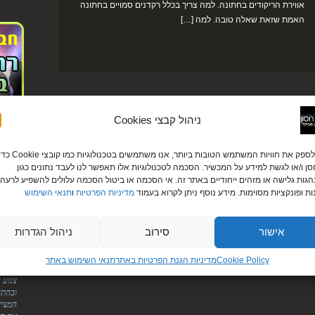
אווירת הריקודים בחתונה. למה צריך בכלל רקדנים סמויים בחתונה
האמת שזאת שאלה טובה. למה […]
ניהול קבצי Cookies
לקוחו
כדי לספק את חוויות המשתמש הטובות ביותר, אנו משתמשים בטכנולוגיות כמו קובצי ie
עירית ודניא
ן ו/או לגשת למידע על המכשיר. הסכמה לטכנולוגיות אלו תאפשר לנו לעבד נתונים כגון
גות גלישה או מזהים ייחודיים באתר זה. אי הסכמה או ביטול הסכמה עלולים להשפיע לרעה 
"לירן
ות ופונקציות מסוימות. מידע נוסף ניתן לקרוא בעמוד
מדיניות הפרטיות
ו
תנאי השימוש
אליך.
על הס
מטורפ
אישור
סירוב
ניהול הגדרות
הודיה ומוטי
"היופ
Cookie Policy
מדיניות הגנת הפרטיות באתר​
תנאי השימוש באתר
הדיג'
צנוע 
ובהתח
המציא