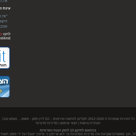
את הר
עינת ואלימ
"אין 
היוצא
ואהבה
לחצו
כא
mit4mit
כל הזכויות שמורות © 2012-2026
תקליטן לחתונה ואירועים :: DJ לירן חסון
- פשוט… נשמע טוב!.
הצהרת נגישות
|
תנאי שימוש
|
מדיניות פרטיות
בהתאם לתיקון 13 לחוק הגנת הפרטיות
נך מאשר/ת שקראת את מדיניות הפרטיות וכי ידוע שייתכן כי פרטיך יעובדו על ידי ספקי תשתית