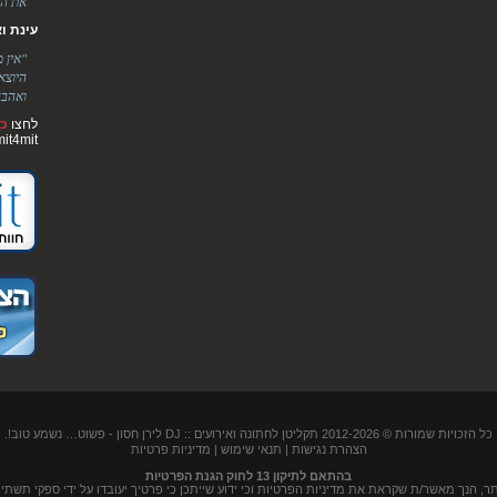
את הר
עינת ואלימ
"אין 
היוצא
ואהבה
לחצו
כא
mit4mit
כל הזכויות שמורות © 2012-2026
תקליטן לחתונה ואירועים :: DJ לירן חסון
- פשוט… נשמע טוב!.
הצהרת נגישות
|
תנאי שימוש
|
מדיניות פרטיות
בהתאם לתיקון 13 לחוק הגנת הפרטיות
נך מאשר/ת שקראת את מדיניות הפרטיות וכי ידוע שייתכן כי פרטיך יעובדו על ידי ספקי תשתית