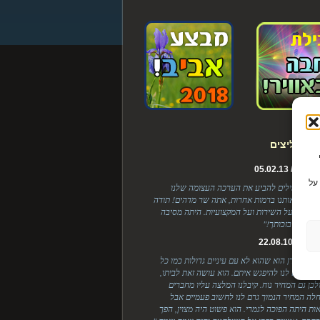
ת ממליצים
Cook כדי
ל / 05.02.13
על
, אין לי מילים להביע את הערכה העצומה שלנו
 ריגשת אותנו ברמות אחרות, אתה שר מדהים! תודה
בלנות, על השירות ועל המקצועיות. היתה מסיבה
ת והכל בזכותך!"
 / 22.08.10
י אצל לירן הוא שהוא לא עם עיניים גדולות כמו כל
יים שיצא לנו להיפגש איתם. הוא עושה זאת לביתו,
ולכן גם המחיר נוח. קיבלנו המלצה עליו מחברים
לה המחיר הנמוך גרם לנו לחשוב פעמיים אבל
ות היתה הפוכה לגמרי. הוא פשוט היה מצוין, הפך