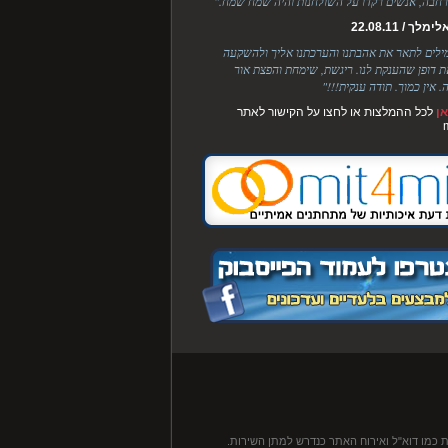
חבה, אנשים רקדו על השולחנות והיה שמח שמח."
לך / 22.08.11
מילים לתאר את אהבתנו והערכתנו אליך ולהשקעה
ת דופן שהענקת לנו. ריגשת, שימחת והפצת אור
. אין כמוך. תודה ענקית!!!"
ן
לכל ההמלצות או לחצו על הקישור לאתר
 כמו דוא"ל ואירוח האתר כנדרש למתן השירות.