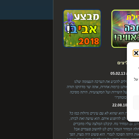
ת ממליצים
Cook כדי
ל / 05.02.13
על
, אין לי מילים להביע את הערכה העצומה שלנו
 ריגשת אותנו ברמות אחרות, אתה שר מדהים! תודה
בלנות, על השירות ועל המקצועיות. היתה מסיבה
ת והכל בזכותך!"
 / 22.08.10
י אצל לירן הוא שהוא לא עם עיניים גדולות כמו כל
יים שיצא לנו להיפגש איתם. הוא עושה זאת לביתו,
ולכן גם המחיר נוח. קיבלנו המלצה עליו מחברים
לה המחיר הנמוך גרם לנו לחשוב פעמיים אבל
ות היתה הפוכה לגמרי. הוא פשוט היה מצוין, הפך