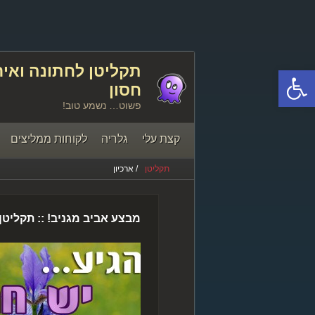
פתח סרגל נגישות
חסון
פשוט… נשמע טוב!
קצת עלי
גלריה
לקוחות ממליצים
תקליטן
/ ארכיון
יצירת קשר
מבצע אביב מגניב! :: תקליט