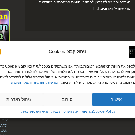
מגניבה וחביבה לתקליטן לחתונה. הזוגות המתחתנים בחודשים
מרץ-אפריל הקרובים, […]
ניהול קבצי Cookies
לקוחו
כדי לספק את חוויות המשתמש הטובות ביותר, אנו משתמשים בטכנולוגיות כמו קובצי ie
עירית ודניא
ן ו/או לגשת למידע על המכשיר. הסכמה לטכנולוגיות אלו תאפשר לנו לעבד נתונים כגון
גות גלישה או מזהים ייחודיים באתר זה. אי הסכמה או ביטול הסכמה עלולים להשפיע לרעה 
"לירן
ות ופונקציות מסוימות. מידע נוסף ניתן לקרוא בעמוד
מדיניות הפרטיות
ו
תנאי השימוש
אליך.
על הס
מטורפ
אישור
סירוב
ניהול הגדרות
הודיה ומוטי
"היופ
Cookie Policy
מדיניות הגנת הפרטיות באתר​
תנאי השימוש באתר
הדיג'
צנוע 
ובהתח
המציא