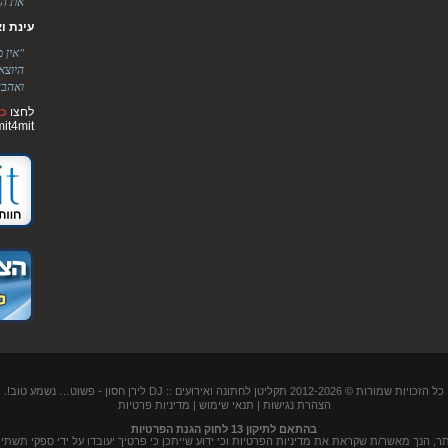
את הר
עינת ואלימ
"אין 
היוצא
ואהבה
לחצו
כא
mit4mit
כל הזכויות שמורות © 2012-2026
תקליטן לחתונה ואירועים :: DJ לירן חסון
- פשוט… נשמע טוב!.
הצהרת נגישות
|
תנאי שימוש
|
מדיניות פרטיות
בהתאם לתיקון 13 לחוק הגנת הפרטיות
נך מאשר/ת שקראת את מדיניות הפרטיות וכי ידוע שייתכן כי פרטיך יעובדו על ידי ספקי תשתית