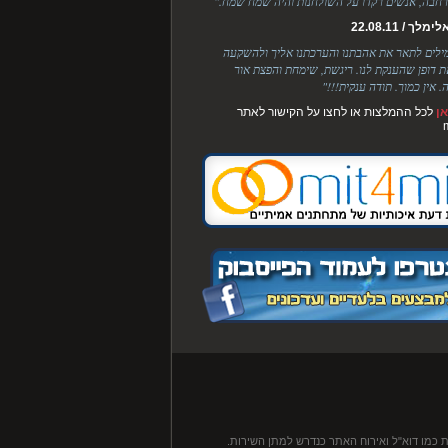
חבה, אנשים רקדו על השולחנות והיה שמח שמח."
לך / 22.08.11
מילים לתאר את אהבתנו והערכתנו אליך ולהשקעה
ת דופן שהענקת לנו. ריגשת, שימחת והפצת אור
. אין כמוך. תודה ענקית!!!"
ן
לכל ההמלצות או לחצו על הקישור לאתר
 כמו דוא"ל ואירוח האתר כנדרש למתן השירות.