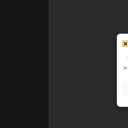
Cook כדי
על