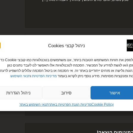
 מוסיקלית במתנה וגם מחיר… קטנטן!
ניהול קבצי Cookies
מבצע חורף חם למתחתנים בדצמבר-פברואר 2018! רק 5000 ₪!
כדי לספק את חוויות המשתמש הטובות ביותר, אנו משתמשים בטכנולוגיות כמו קובצי ie
כולל הפקה מוסיקלית ועמדת לדים במתנה! חודשי הקיץ החמים
ן ו/או לגשת למידע על המכשיר. הסכמה לטכנולוגיות אלו תאפשר לנו לעבד נתונים כגון
מגיעים לסיומם ומפנים את השמיים למזג האוויר האפרורי ולכן כדי
גות גלישה או מזהים ייחודיים באתר זה. אי הסכמה או ביטול הסכמה עלולים להשפיע לרעה 
לשמור על ההרגשה הטובה והשמחה למרות כל האפלוליות שבחוץ
ות ופונקציות מסוימות. מידע נוסף ניתן לקרוא בעמוד
מדיניות הפרטיות
ו
תנאי השימוש
אני שמח להציג בפניכם את חבילת החורף החם שתעשה לכם נעים
באוזן ועוד יותר נעים בכיס! כל הזוגות המתחתנים בחודשים דצמבר
אישור
סירוב
ניהול הגדרות
ועד פברואר, […]
Cookie Policy
מדיניות הגנת הפרטיות באתר​
תנאי השימוש באתר
מינימום הוצאה!