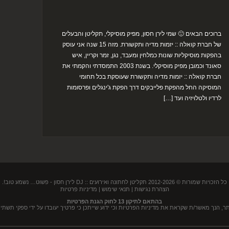
ברוכים הבאים 🙂 שמי לירן חסון, מפיק מוסיקלי, תקליטן והבעלים
של חברת קואלה :: יזמות מדיה ותקשורת. מזה 15 שנה אני עוסק
בהפקות מוסיקליות שונות כמלחין ומעבד, נגן, זמר וקריין, איש
סאונד וכמובן מפיק מוסיקלי. בשנת 2003 התמסדתי והקמתי את
חברת קואלה :: יזמות מדיה ותקשורת שעוסקת בכל תחומי
המוסיקה החל מהפקת פלייבקים דרך הפקת ג'ינגלים ופרסומות
לרדיו ולטלויזיה ועד […]
כל הזכויות שמורות © 2012-2026
תקליטן לחתונה ואירועים :: DJ לירן חסון
- פשוט… נשמע טוב!.
הצהרת נגישות
|
תנאי שימוש
|
מדיניות פרטיות
בהתאם לתיקון 13 לחוק הגנת הפרטיות
נך מאשר/ת שקראת את מדיניות הפרטיות וכי ידוע שייתכן כי פרטיך יעובדו על ידי ספקי תשתית