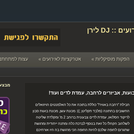
תקליטן לחתונה ואירועים :: DJ לירן
הפקות מוסיקליות
»
אטרקציות לאירועים
»
עצות למתחתני
מבצעי
בועות, אביזרים לרחבה, עמדת לדים ועוד!
חבילת "רחבה באוויר!" כוללת בתוכה את כל האלמנטים הויזואלים
החשובים בחתונה (מלבד תקליטן ;)): מכונת עשן, מכונת בועות סבון
לריקוד הסלואו, עמדת לדים צבעונית ברוחב 2 מ' ומקלדת שליטה
לשלהוב הקהל! כל זאת בנוסף לברכת כלה ומתנה ייחודית ומרגשת
שתגרום לחופה שלכם להיות החופה הכי מרגשת בה היו אורחיכם