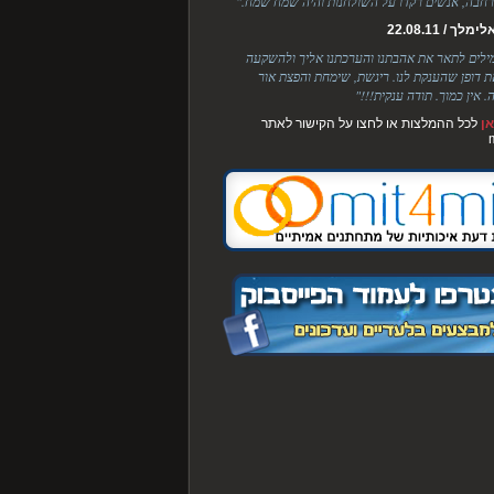
חבה, אנשים רקדו על השולחנות והיה שמח שמח."
לך / 22.08.11
מילים לתאר את אהבתנו והערכתנו אליך ולהשקעה
ת דופן שהענקת לנו. ריגשת, שימחת והפצת אור
. אין כמוך. תודה ענקית!!!"
ן
לכל ההמלצות או לחצו על הקישור לאתר