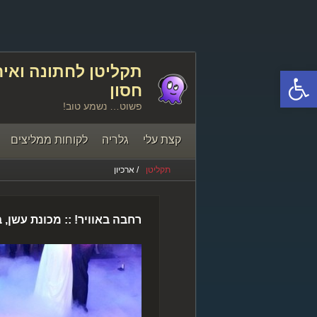
פתח סרגל נגישות
חסון
פשוט… נשמע טוב!
קצת עלי
גלריה
לקוחות ממליצים
תקליטן
/ ארכיון
יצירת קשר
רחבה באוויר! :: מכונת עשן, 