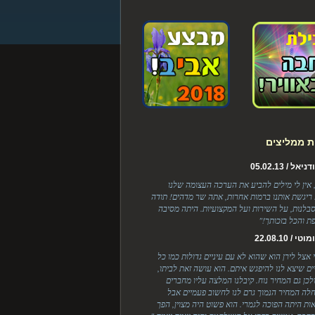
ת ממליצים
ל / 05.02.13
, אין לי מילים להביע את הערכה העצומה שלנו
 ריגשת אותנו ברמות אחרות, אתה שר מדהים! תודה
בלנות, על השירות ועל המקצועיות. היתה מסיבה
ת והכל בזכותך!"
 / 22.08.10
י אצל לירן הוא שהוא לא עם עיניים גדולות כמו כל
יים שיצא לנו להיפגש איתם. הוא עושה זאת לביתו,
ולכן גם המחיר נוח. קיבלנו המלצה עליו מחברים
לה המחיר הנמוך גרם לנו לחשוב פעמיים אבל
ות היתה הפוכה לגמרי. הוא פשוט היה מצוין, הפך