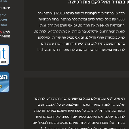
את הר
טן במחיר מוזל לקבוצות רכישה
עינת ואלימ
תקליטן במחיר מוזל לקבוצות רכישה בשנת 2018! (+מתנה) רק
"אין 
4500 ₪! כולל עמדת לדים וברכת כלה במתנה! ברוח המחאות
היוצא
ואהבה
החברתיות האופפות את המדינה, גם אני תורם את חלקי ונותן
לזוגות המתחתנים אלטרנטיבה מוזלת ואיכותית לתקליטן לחתונה.
לחצו
כא
mit4mit
כמיטב מסורת אתרי הדילים, גם אני מציע את שירותיי כתקליטן
בהנחה משמעותית לקבוצות רכישה לחתונה. זוגות שעתידים
להתחתן בתקופה הקרובה, מוזמנים להתאגד דרך פורומים, […]
ראשית, לפני שמתחילים בכלל בחיפושים לבחירת תקליטן לחתונה
שלכם עוד לפני המחיר, הסגנון וההמלצות, יש כלל אצבע חשוב
מאוד שניתן להחיל אותו על כל ספק איתו תיפגשו במהלך ההכנות
לחתונה שלכם. אם אין לכם כימיה עם הספק, ולא הרגשתם איתו
בנוח – אל תעבדו איתו. רק אחרי שאתם מרגישים בנוח ו"בבית" עם
ספק מסוים, אתם יכולים להמשיך בתהליך העבודה מולו. […]