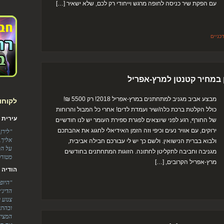
עם הפקת שיר כניסה לחופה מרגש וייחודי רק לכם, שלא ישאיר […]
כניים
ן במחיר קטנטן למרץ-אפריל
מבצע אביב מגניב למתחתנים במרץ-אפריל 2018! רק 5500 ₪!
לקוחו
כולל הקלטת ברכת כלה/שיר ועמדת לדים! אחרי כל המבול והרוחות
עירית ודניא
של החורף, רגע לפני שיוצאים לפגרת ספירת העומר יש לנו חודשיים
ירוקים, עם אוויר נעים וכיפי וזה הזמן האידיאלי לחגוג את אהבתכם
"לירן
אליך.
ולבוא בברית הנישואין. ולשם כך יש לי עבורכם חבילה אביבית,
על הס
מגניבה וחביבה לתקליטן לחתונה. הזוגות המתחתנים בחודשים
מטורפ
מרץ-אפריל הקרובים, […]
הודיה ומוטי
"היופ
הדיג'
צנוע 
ובהתח
המציא