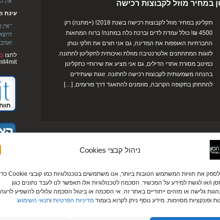
את הר
טן במחיר מוזל לקבוצות רכישה
עינת ואלימ
תקליטן במחיר מוזל לקבוצות רכישה בשנת 2018! (+מתנה) רק
"אין 
4500 ₪! כולל עמדת לדים וברכת כלה במתנה! ברוח המחאות
היוצא
ואהבה
החברתיות האופפות את המדינה, גם אני תורם את חלקי ונותן
לזוגות המתחתנים אלטרנטיבה מוזלת ואיכותית לתקליטן לחתונה.
לחצו
כא
mit4mit
כמיטב מסורת אתרי הדילים, גם אני מציע את שירותיי כתקליטן
בהנחה משמעותית לקבוצות רכישה לחתונה. זוגות שעתידים
להתחתן בתקופה הקרובה, מוזמנים להתאגד דרך פורומים, […]
 מוסיקלית במתנה וגם מחיר… קטנטן!
ניהול קבצי Cookies
מבצע חורף חם למתחתנים בדצמבר-פברואר 2018! רק 5000 ₪!
כדי לספק את חוויות המשתמש הטובות ביותר, אנו משתמשים בטכנולוגיות כמו קובצי ie
כולל הפקה מוסיקלית ועמדת לדים במתנה! חודשי הקיץ החמים
ן ו/או לגשת למידע על המכשיר. הסכמה לטכנולוגיות אלו תאפשר לנו לעבד נתונים כגון
מגיעים לסיומם ומפנים את השמיים למזג האוויר האפרורי ולכן כדי
גות גלישה או מזהים ייחודיים באתר זה. אי הסכמה או ביטול הסכמה עלולים להשפיע לרעה 
לשמור על ההרגשה הטובה והשמחה למרות כל האפלוליות שבחוץ
ות ופונקציות מסוימות. מידע נוסף ניתן לקרוא בעמוד
מדיניות הפרטיות
ו
תנאי השימוש
אני שמח להציג בפניכם את חבילת החורף החם שתעשה לכם נעים
באוזן ועוד יותר נעים בכיס! כל הזוגות המתחתנים בחודשים דצמבר