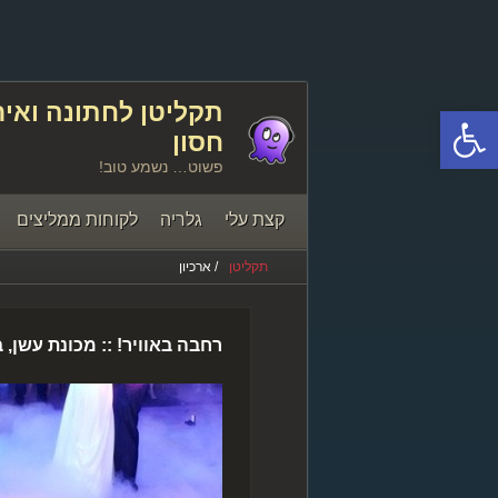
פתח סרגל נגישות
חסון
פשוט… נשמע טוב!
קצת עלי
גלריה
לקוחות ממליצים
תקליטן
/ ארכיון
יצירת קשר
רחבה באוויר! :: מכונת עשן, 