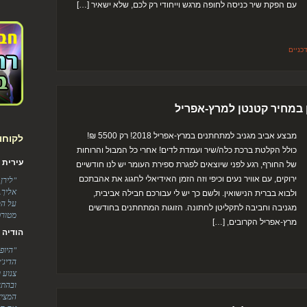
עם הפקת שיר כניסה לחופה מרגש וייחודי רק לכם, שלא ישאיר […]
כניים
ן במחיר קטנטן למרץ-אפריל
מבצע אביב מגניב למתחתנים במרץ-אפריל 2018! רק 5500 ₪!
לקוחו
כולל הקלטת ברכת כלה/שיר ועמדת לדים! אחרי כל המבול והרוחות
עירית ודניא
של החורף, רגע לפני שיוצאים לפגרת ספירת העומר יש לנו חודשיים
ירוקים, עם אוויר נעים וכיפי וזה הזמן האידיאלי לחגוג את אהבתכם
"לירן
אליך.
ולבוא בברית הנישואין. ולשם כך יש לי עבורכם חבילה אביבית,
על הס
מגניבה וחביבה לתקליטן לחתונה. הזוגות המתחתנים בחודשים
מטורפ
מרץ-אפריל הקרובים, […]
הודיה ומוטי
"היופ
הדיג'
צנוע 
ובהתח
המציא