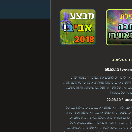
ת ממליצים
ל / 05.02.13
, אין לי מילים להביע את הערכה העצומה שלנו
 ריגשת אותנו ברמות אחרות, אתה שר מדהים! תודה
בלנות, על השירות ועל המקצועיות. היתה מסיבה
ת והכל בזכותך!"
 / 22.08.10
י אצל לירן הוא שהוא לא עם עיניים גדולות כמו כל
יים שיצא לנו להיפגש איתם. הוא עושה זאת לביתו,
ולכן גם המחיר נוח. קיבלנו המלצה עליו מחברים
לה המחיר הנמוך גרם לנו לחשוב פעמיים אבל
ות היתה הפוכה לגמרי. הוא פשוט היה מצוין, הפך