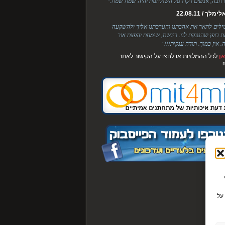
חבה, אנשים רקדו על השולחנות והיה שמח שמח."
לך / 22.08.11
מילים לתאר את אהבתנו והערכתנו אליך ולהשקעה
ת דופן שהענקת לנו. ריגשת, שימחת והפצת אור
. אין כמוך. תודה ענקית!!!"
ן
לכל ההמלצות או לחצו על הקישור לאתר
Cook כדי
על