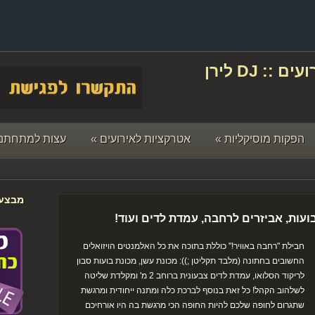
תקליטן לחתונה ואירועים :: DJ לירן
הפקות מוסיקליות
»
אטרקציות לאירועים
»
עצות למתחתני
מבצעי
בועות, אביזרים לרחבה, עמדת לדים ועוד!
חבילת "רחבה באוויר!" כוללת בתוכה את כל האלמנטים הויזואלים
החשובים בחתונה (מלבד תקליטן ;)): מכונת עשן, מכונת בועות סבון
לריקוד הסלואו, עמדת לדים צבעונית ברוחב 2 מ' ומקלדת שליטה
לשלהוב הקהל! כל זאת בנוסף לברכת כלה ומתנה ייחודית ומרגשת
שתגרום לחופה שלכם להיות החופה הכי מרגשת בה היו אורחיכם