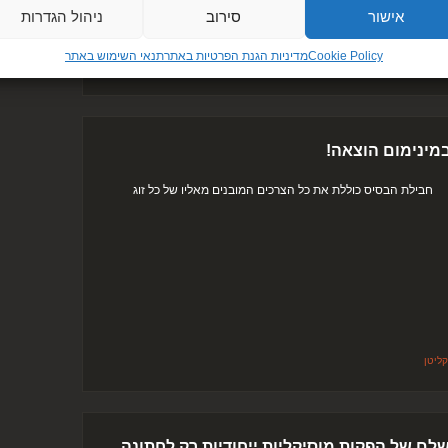
אישור
סירוב
ניהול הגדרות
ועד פברואר, […]
Cookie Policy
מדיניות הגנת הפרטיות באתר​
תנאי השימוש באתר
מינימום הוצאה!
חבילת הבסיס כוללת את כל הצרכים המובנים מאליו של כל זוג
ליטן
לם של הפקות מוסיקליות ייחודיות רק לחתונה